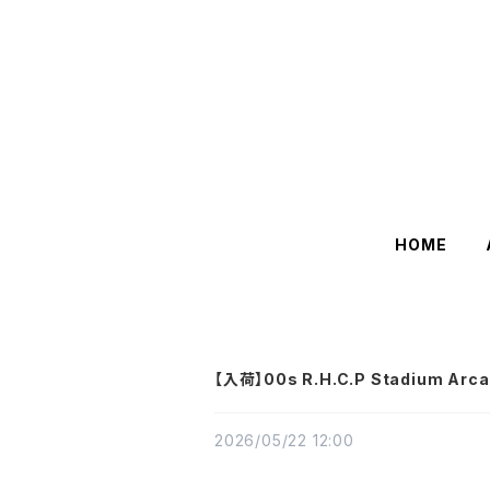
HOME
【入荷】00s R.H.C.P Stadium Ar
2026/05/22 12:00