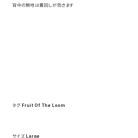
背中の無地は着回しが効きます
タグ
Fruit Of The Loom
サイズ
Large