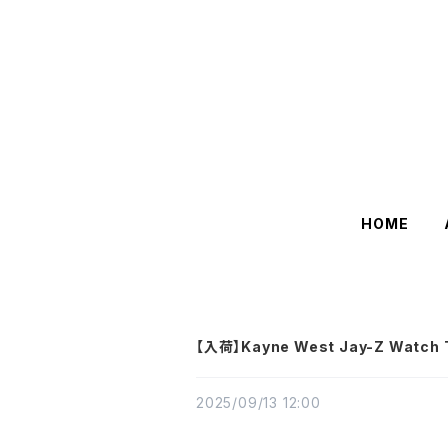
HOME
【入荷】Kayne West Jay-Z Watc
2025/09/13 12:00