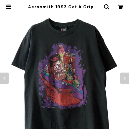
Aerosmith 1993 Get A Grip To
ur Band Tee | Vintage High Li
ne