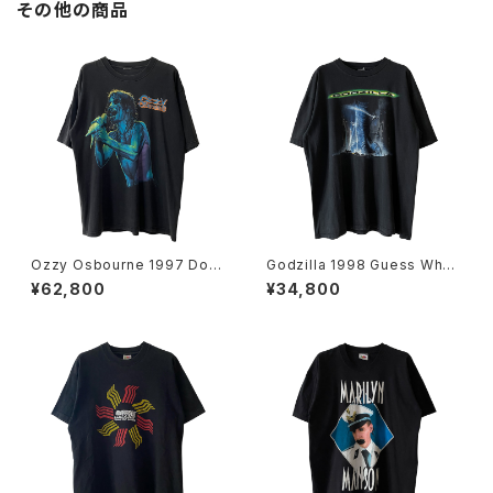
その他の商品
Ozzy Osbourne 1997 Dov
Godzilla 1998 Guess Wh
e's Revenge Band Tee
o's Coming To Town Movi
¥62,800
¥34,800
e Promo Tee