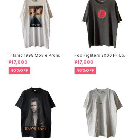
Titanic 1998 Movie Promo
Foo Fighters 2000 FF Log
Tee White
o Band Tee
¥17,880
¥17,880
40%OFF
40%OFF