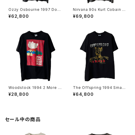
Ozzy Osbourne 1997 Dov
Nirvana 90s Kurt Cobain E
e's Revenge Band Tee
uro Bootleg Band Tee
¥62,800
¥69,800
Woodstock 1994 2 More D
The Offspring 1994 Smas
ays Of Peace & Music Ban
h Band Tee
¥28,800
¥64,800
d Tee
セール中の商品