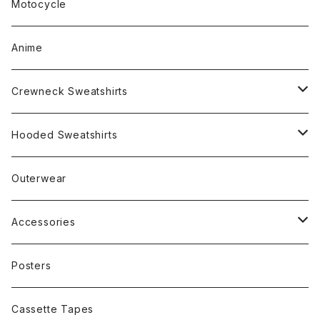
Motocycle
Anime
Crewneck Sweatshirts
Rap
Hooded Sweatshirts
Band
Rap
Outerwear
Other
Band
Accessories
Other
Cap
Posters
Cassette Tapes