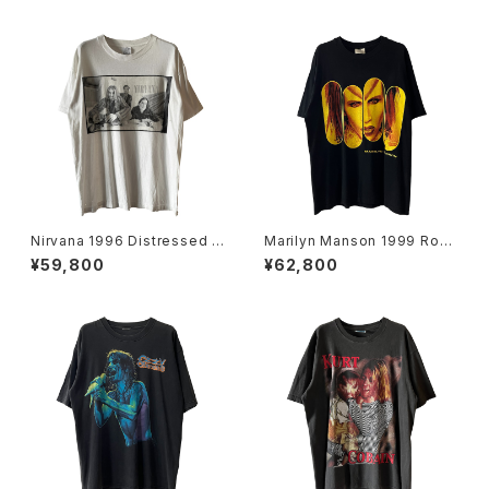
Nirvana 1996 Distressed M
Marilyn Manson 1999 Rock
ember Portrait Band Tee
Is Dead Band Tee
¥59,800
¥62,800