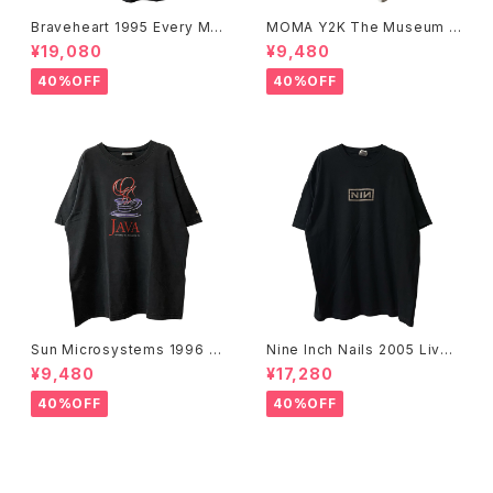
Braveheart 1995 Every Ma
MOMA Y2K The Museum O
n Dies, Not Every Man Real
f Modern Art, New York Te
¥19,080
¥9,480
ly Lives Movie Promo Tee
e
40%OFF
40%OFF
Sun Microsystems 1996 JA
Nine Inch Nails 2005 Live
VA DAY CMU '96 Promo Te
with Teeth Band Tee
¥9,480
¥17,280
e
40%OFF
40%OFF