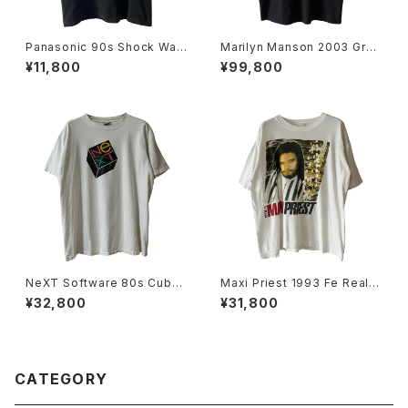
Panasonic 90s Shock Wav
Marilyn Manson 2003 Grot
e Shake Your Brains Tee
esk Burlesk Band Tee
¥11,800
¥99,800
NeXT Software 80s Cube
Maxi Priest 1993 Fe Real T
Logo Tee
our Rap Tee
¥32,800
¥31,800
CATEGORY