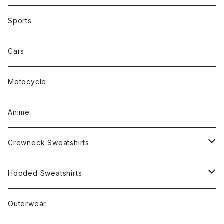
Sports
Cars
Motocycle
Anime
Crewneck Sweatshirts
Rap
Hooded Sweatshirts
Band
Rap
Outerwear