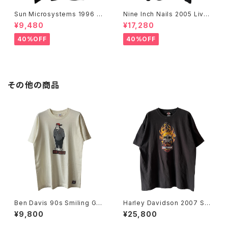
Sun Microsystems 1996 JA
Nine Inch Nails 2005 Live
VA DAY CMU '96 Promo Te
with Teeth Band Tee
¥9,480
¥17,280
e
40%OFF
40%OFF
その他の商品
Ben Davis 90s Smiling Gor
Harley Davidson 2007 Sku
illa Standing Tee
ll Flame Tee
¥9,800
¥25,800