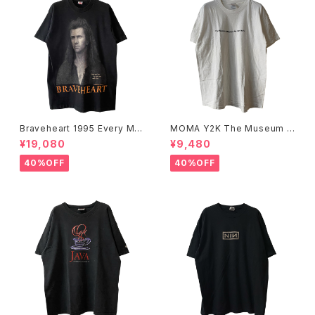
Braveheart 1995 Every Ma
MOMA Y2K The Museum O
n Dies, Not Every Man Real
f Modern Art, New York Te
¥19,080
¥9,480
ly Lives Movie Promo Tee
e
40%OFF
40%OFF