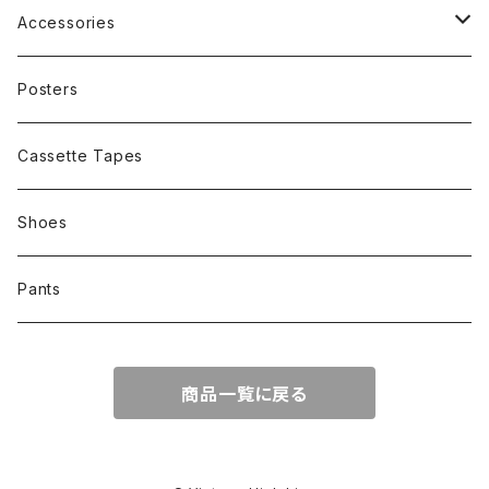
Other
Band
Accessories
Other
Cap
Posters
Cassette Tapes
Shoes
Pants
商品一覧に戻る