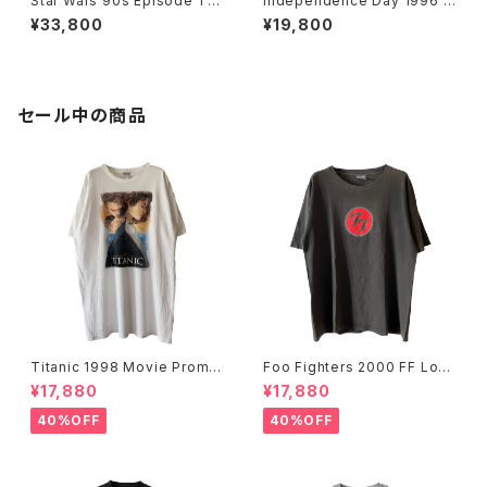
Star Wars 90s Episode 1 Al
Independence Day 1996 M
l Over Print Movie Promo T
ovie Promo Tee
¥33,800
¥19,800
ee
セール中の商品
Titanic 1998 Movie Promo
Foo Fighters 2000 FF Log
Tee White
o Band Tee
¥17,880
¥17,880
40%OFF
40%OFF