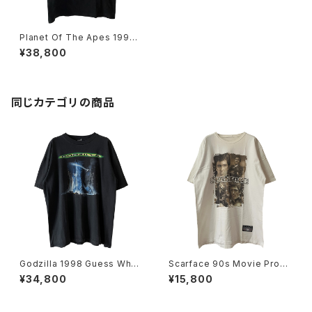
Planet Of The Apes 1997
猿の惑星 Movie Promo Tee
¥38,800
同じカテゴリの商品
Godzilla 1998 Guess Wh
Scarface 90s Movie Prom
o's Coming To Town Movi
o Tee
¥34,800
¥15,800
e Promo Tee