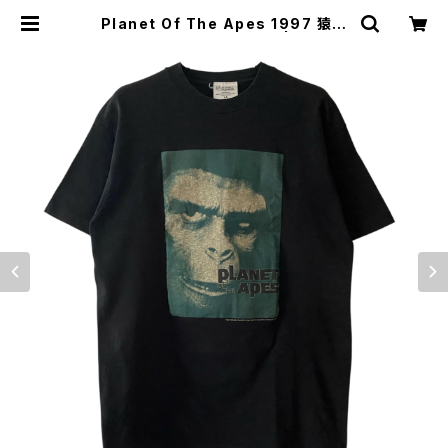
Planet Of The Apes 1997 猿の
惑星 Movie Promo Tee | Vintag
e High Line