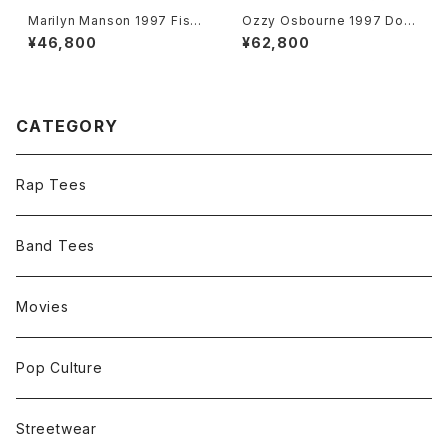
Marilyn Manson 1997 Fish
Ozzy Osbourne 1997 Dov
Logo Band Tee
e's Revenge Band Tee
¥46,800
¥62,800
CATEGORY
Rap Tees
Band Tees
Movies
Pop Culture
Streetwear