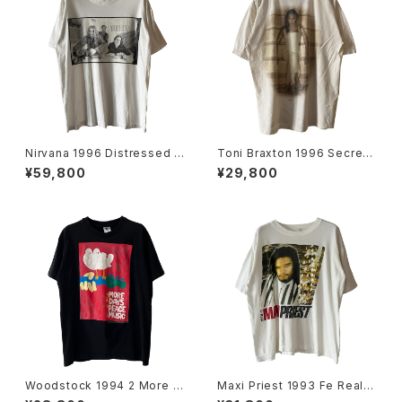
Nirvana 1996 Distressed M
Toni Braxton 1996 Secrets
ember Portrait Band Tee
Rap Tee
¥59,800
¥29,800
Woodstock 1994 2 More D
Maxi Priest 1993 Fe Real T
ays Of Peace & Music Ban
our Rap Tee