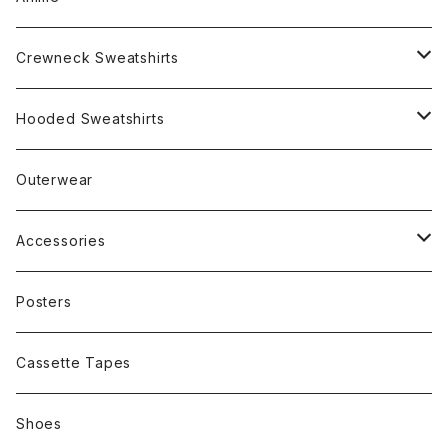
Crewneck Sweatshirts
Rap
Hooded Sweatshirts
Band
Rap
Outerwear
Other
Band
Accessories
Other
Cap
Posters
Cassette Tapes
Shoes