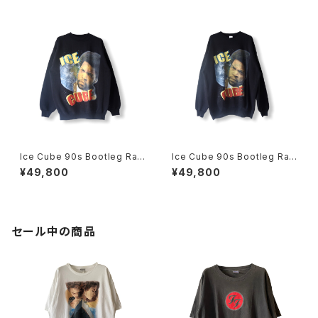
Ice Cube 90s Bootleg Rap
Ice Cube 90s Bootleg Rap
Tee Style Crewneck Swea
Tee Style Crewneck Swea
¥49,800
¥49,800
tshirt
tshirt
セール中の商品