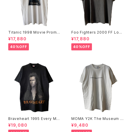
Titanic 1998 Movie Promo
Foo Fighters 2000 FF Log
Tee White
o Band Tee
¥17,880
¥17,880
40%OFF
40%OFF
Braveheart 1995 Every Ma
MOMA Y2K The Museum O
n Dies, Not Every Man Real
f Modern Art, New York Te
¥19,080
¥9,480
ly Lives Movie Promo Tee
e