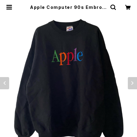
Apple Computer 90s Embroid
ered Text Logo Crewneck Sw
eatshirt | Vintage High Line