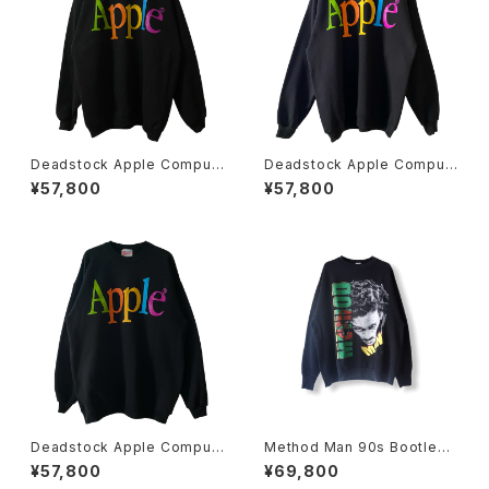
Deadstock Apple Comput
Deadstock Apple Comput
er 90s Printed Text Logo
er 90s Printed Text Logo
¥57,800
¥57,800
Crewneck Sweatshirt
Crewneck Sweatshirt
Deadstock Apple Comput
Method Man 90s Bootleg
er 90s Printed Text Logo
Rap Tee Style Crewneck S
¥57,800
¥69,800
Crewneck Sweatshirt
weatshirt