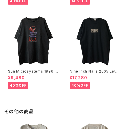
40%OFF
40%OFF
Sun Microsystems 1996 JA
Nine Inch Nails 2005 Live
VA DAY CMU '96 Promo Te
with Teeth Band Tee
¥9,480
¥17,280
e
40%OFF
40%OFF
その他の商品