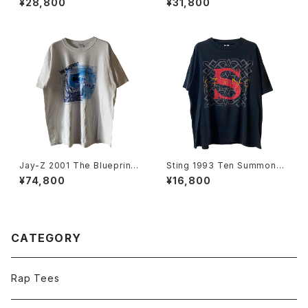
¥28,800
¥31,800
d Tee
Jay-Z 2001 The Blueprint
Sting 1993 Ten Summone
Lounge Tour Rap Tee
r's Tales World Tour Band
¥74,800
¥16,800
Tee
CATEGORY
Rap Tees