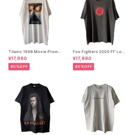
Titanic 1998 Movie Promo
Foo Fighters 2000 FF Log
Tee White
o Band Tee
¥17,880
¥17,880
40%OFF
40%OFF