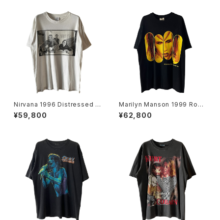
Nirvana 1996 Distressed M
Marilyn Manson 1999 Rock
ember Portrait Band Tee
Is Dead Band Tee
¥59,800
¥62,800