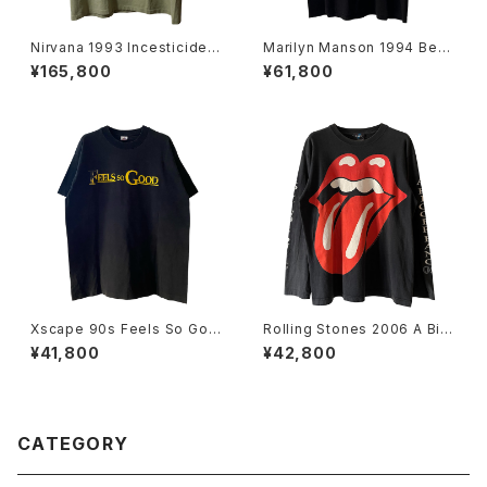
Nirvana 1993 Incesticide B
Marilyn Manson 1994 Bew
and Tee
are Of God Band Tee
¥165,800
¥61,800
Xscape 90s Feels So Goo
Rolling Stones 2006 A Big
d Rap Tee
ger Bang Tour L/S Band Te
¥41,800
¥42,800
e
CATEGORY