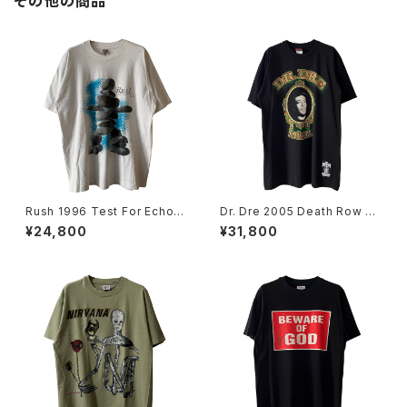
その他の商品
Rush 1996 Test For Echo T
Dr. Dre 2005 Death Row Re
our Band Tee
cords The Chronic Rap Te
¥24,800
¥31,800
e