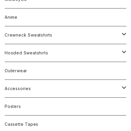
Anime
Crewneck Sweatshirts
Rap
Hooded Sweatshirts
Band
Rap
Outerwear
Other
Band
Accessories
Other
Cap
Posters
Cassette Tapes