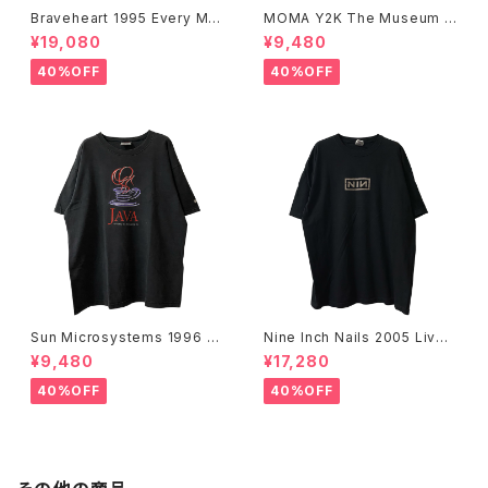
Braveheart 1995 Every Ma
MOMA Y2K The Museum O
n Dies, Not Every Man Real
f Modern Art, New York Te
¥19,080
¥9,480
ly Lives Movie Promo Tee
e
40%OFF
40%OFF
Sun Microsystems 1996 JA
Nine Inch Nails 2005 Live
VA DAY CMU '96 Promo Te
with Teeth Band Tee
¥9,480
¥17,280
e
40%OFF
40%OFF