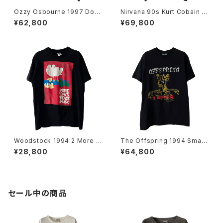
Ozzy Osbourne 1997 Dov
Nirvana 90s Kurt Cobain E
e's Revenge Band Tee
uro Bootleg Band Tee
¥62,800
¥69,800
Woodstock 1994 2 More D
The Offspring 1994 Smas
ays Of Peace & Music Ban
h Band Tee
¥28,800
¥64,800
d Tee
セール中の商品