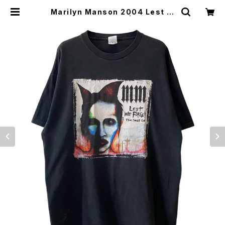
Marilyn Manson 2004 Lest W
e Forget Band Tee | Vintage H
igh Line