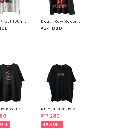
Priest 1993 Fe
Death Row Records
Tour Rap Tee
2005 Label Logo Ra
800
¥34,800
p Tee
icrosystems 1
Nine Inch Nails 200
JAVA DAY CMU
5 Live with Teeth B
480
¥17,280
Promo Tee
and Tee
OFF
40%OFF