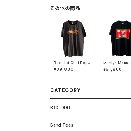
その他の商品
Red Hot Chili Pepp
Marilyn Manso
ers 2006 Stadium A
4 Beware Of 
¥39,800
¥61,800
rcadium Ringer Ban
and Tee
d Tee
CATEGORY
Rap Tees
Band Tees