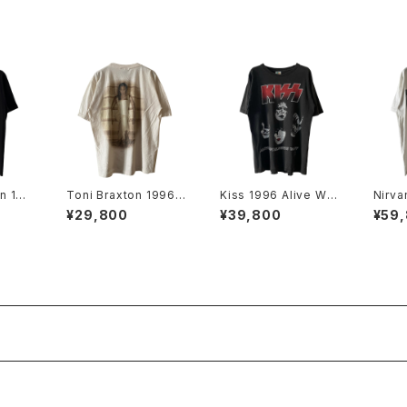
n 199
Toni Braxton 1996 S
Kiss 1996 Alive Wor
Nirva
God B
ecrets Rap Tee
ldwide Tour Band T
ssed
¥29,800
¥39,800
¥59
ee
ait B