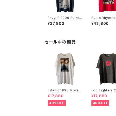
Eazy-E 2006 Ruthle
Busta Rhymes
ss Records Portrait
Bootleg Rap 
¥37,800
¥43,800
Rap Tee
セール中の商品
Titanic 1998 Movie
Foo Fighters 
Promo Tee White
FF Logo Band
¥17,880
¥17,880
40%OFF
40%OFF