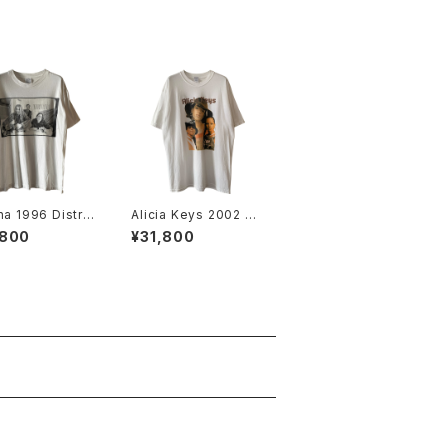
na 1996 Distre
Alicia Keys 2002 To
 Member Portr
ur Rap Tee
,800
¥31,800
and Tee