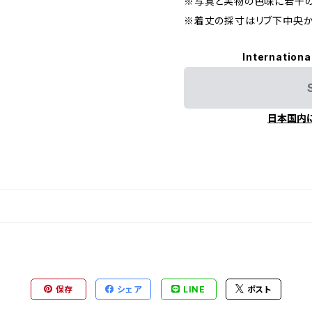
※写真と実物の色味に若干
※着丈の採寸はリブ下中央か
Internationa
日本国内
保存
シェア
LINE
ポスト