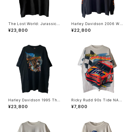
The Lost World: Jurassic P
Harley Davidson 2006 Wa
ark 90s Mercedes-Benz M
nted Skull Flame L/S Tee
¥23,800
¥22,800
L320 Tee
Harley Davidson 1995 The
Ricky Rudd 90s Tide NAS
American Legend Eagle &
CAR Tee
¥23,800
¥7,800
Flag Tee