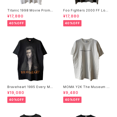
Titanic 1998 Movie Promo
Foo Fighters 2000 FF Log
Tee White
o Band Tee
¥17,880
¥17,880
40%OFF
40%OFF
Braveheart 1995 Every Ma
MOMA Y2K The Museum O
n Dies, Not Every Man Real
f Modern Art, New York Te
¥19,080
¥9,480
ly Lives Movie Promo Tee
e
40%OFF
40%OFF