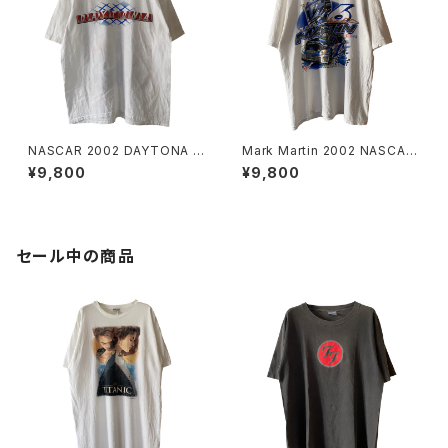
NASCAR 2002 DAYTONA 5
Mark Martin 2002 NASCAR
00 Promo Tee
Tee
¥9,800
¥9,800
セール中の商品