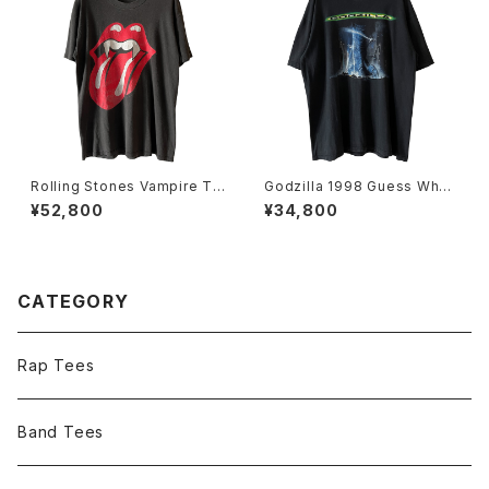
Rolling Stones Vampire To
Godzilla 1998 Guess Wh
ngue 1994 Voodoo Loung
o's Coming To Town Movi
¥52,800
¥34,800
e Tour Halloween Band Te
e Promo Tee
e
CATEGORY
Rap Tees
Band Tees