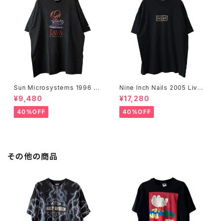
Sun Microsystems 1996 JA
Nine Inch Nails 2005 Live
VA DAY CMU '96 Promo Te
with Teeth Band Tee
¥9,480
¥17,280
e
40%OFF
40%OFF
その他の商品