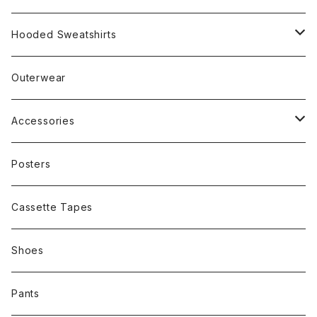
Rap
Hooded Sweatshirts
Band
Rap
Outerwear
Other
Band
Accessories
Other
Cap
Posters
Cassette Tapes
Shoes
Pants