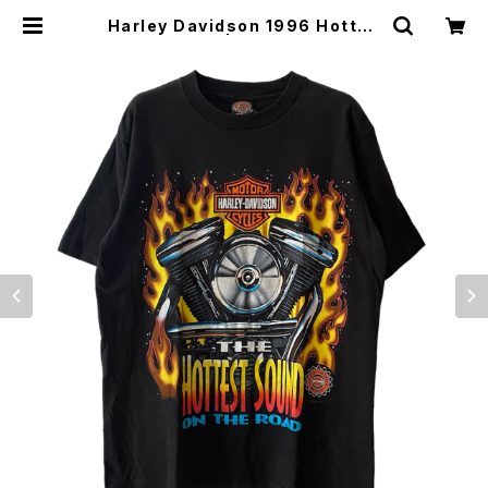
Harley Davidson 1996 Hottes
t Sound Tee | Vintage High Li
ne