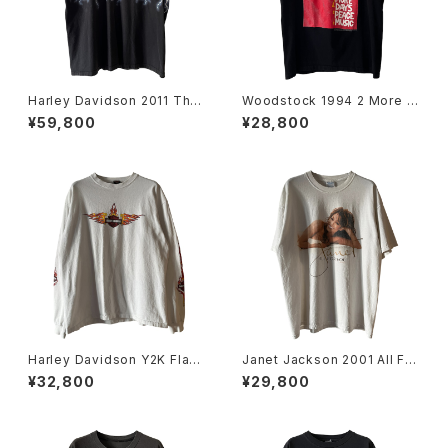
Harley Davidson 2011 Thun
Woodstock 1994 2 More D
der Lightning Tee
ays Of Peace & Music Ban
¥59,800
¥28,800
d Tee
Harley Davidson Y2K Flam
Janet Jackson 2001 All For
e Emblem Logo L/S Tee
You World Tour Rap Tee
¥32,800
¥29,800