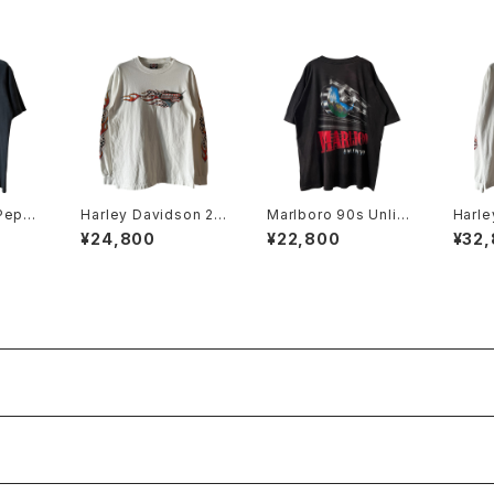
 Pepp
Harley Davidson 20
Marlboro 90s Unlim
Harle
ium A
00 Checker Flame
ited Railroad Pocke
K Fl
¥24,800
¥22,800
¥32
Band
L/S Tee
t Tee
go L/