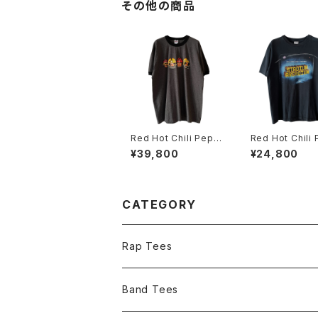
その他の商品
Red Hot Chili Pepp
Red Hot Chili
ers 2006 Stadium A
ers 2006 Stad
¥39,800
¥24,800
rcadium Ringer Ban
rcadium Tour 
d Tee
Tee
CATEGORY
Rap Tees
Band Tees