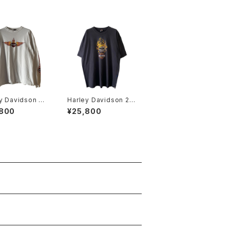
y Davidson Y2
Harley Davidson 20
ame Emblem Lo
07 Skull Flame Tee
,800
¥25,800
S Tee