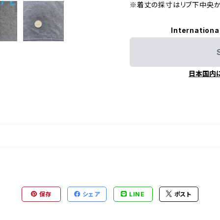
※着丈の採寸はリブ下中央か
Internationa
日本国内
保存
シェア
LINE
ポスト