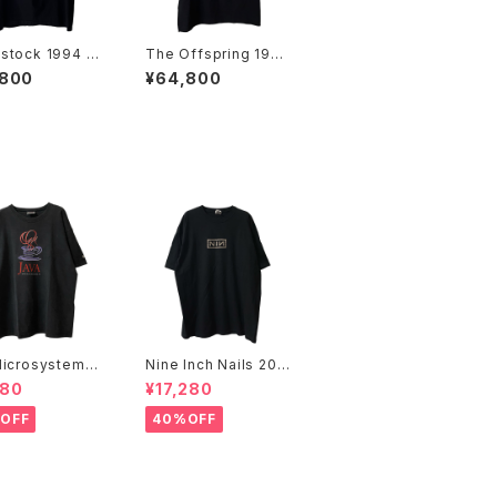
stock 1994 2
The Offspring 1994
 Days Of Peac
Smash Band Tee
,800
¥64,800
usic Band Tee
icrosystems 1
Nine Inch Nails 200
JAVA DAY CMU
5 Live with Teeth B
480
¥17,280
Promo Tee
and Tee
OFF
40%OFF