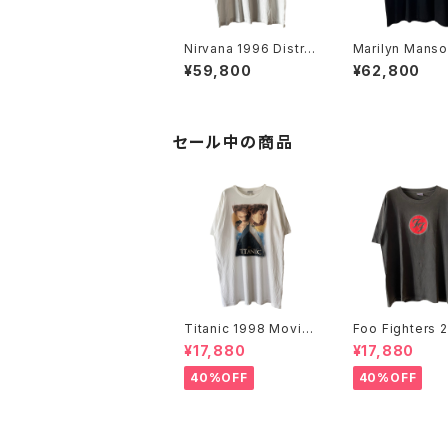
Nirvana 1996 Distre
Marilyn Manso
ssed Member Portr
9 Rock Is Dea
¥59,800
¥62,800
ait Band Tee
d Tee
セール中の商品
Titanic 1998 Movie
Foo Fighters 
Promo Tee White
FF Logo Band
¥17,880
¥17,880
40%OFF
40%OFF