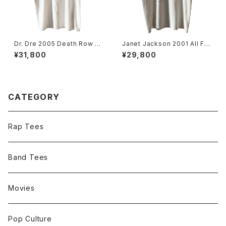
Dr. Dre 2005 Death Row Re
Janet Jackson 2001 All For
cords The Chronic Rap Te
You World Tour Rap Tee
¥31,800
¥29,800
e
CATEGORY
Rap Tees
Band Tees
Movies
Pop Culture