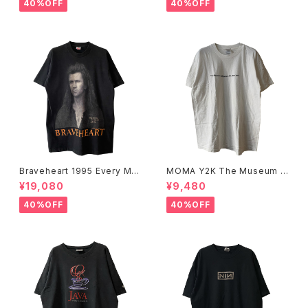
40%OFF
40%OFF
Braveheart 1995 Every Ma
MOMA Y2K The Museum O
n Dies, Not Every Man Real
f Modern Art, New York Te
¥19,080
¥9,480
ly Lives Movie Promo Tee
e
40%OFF
40%OFF