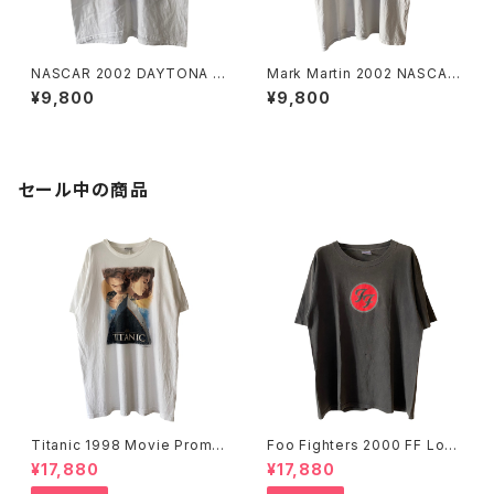
NASCAR 2002 DAYTONA 5
Mark Martin 2002 NASCAR
00 Promo Tee
Tee
¥9,800
¥9,800
セール中の商品
Titanic 1998 Movie Promo
Foo Fighters 2000 FF Log
Tee White
o Band Tee
¥17,880
¥17,880