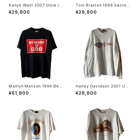
Kanye West 2007 Glow In
Toni Braxton 1996 Secrets
The Dark Tour Takashi Mur
Rap Tee
¥29,800
¥29,800
akami Artwork Rap Tee
Marilyn Manson 1994 Bew
Harley Davidson 2001 USA
are Of God Band Tee
Flag Flame L/S Tee
¥61,800
¥28,800