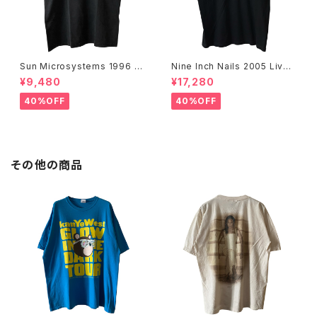
Sun Microsystems 1996 JA
Nine Inch Nails 2005 Live
VA DAY CMU '96 Promo Te
with Teeth Band Tee
¥9,480
¥17,280
e
40%OFF
40%OFF
その他の商品