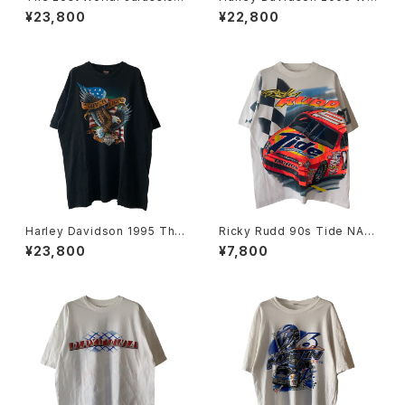
ark 90s Mercedes-Benz M
nted Skull Flame L/S Tee
¥23,800
¥22,800
L320 Tee
Harley Davidson 1995 The
Ricky Rudd 90s Tide NAS
American Legend Eagle &
CAR Tee
¥23,800
¥7,800
Flag Tee