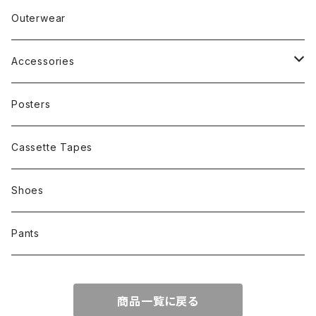
Band
Rap
Outerwear
Other
Band
Accessories
Other
Cap
Posters
Cassette Tapes
Shoes
Pants
商品一覧に戻る