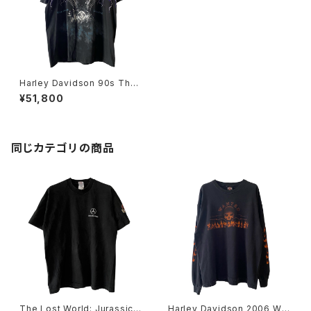
Harley Davidson 90s Thun
der & Lightning Tee
¥51,800
同じカテゴリの商品
The Lost World: Jurassic P
Harley Davidson 2006 Wa