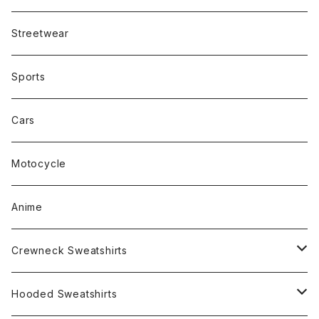
Streetwear
Sports
Cars
Motocycle
Anime
Crewneck Sweatshirts
Rap
Hooded Sweatshirts