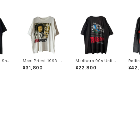
s Sho
Maxi Priest 1993 Fe
Marlboro 90s Unlim
Rolli
e You
Real Tour Rap Tee
ited Railroad Pocke
6 A B
¥31,800
¥22,800
¥42
t Tee
ur L/