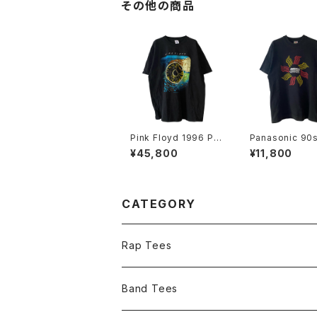
その他の商品
Pink Floyd 1996 Pul
Panasonic 90
se Band Tee
ck Wave Shak
¥45,800
¥11,800
r Brains Tee
CATEGORY
Rap Tees
Band Tees