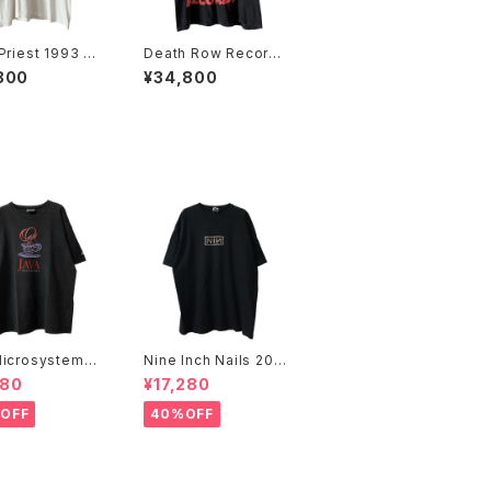
Priest 1993 Fe
Death Row Records
Tour Rap Tee
2005 Label Logo Ra
800
¥34,800
p Tee
icrosystems 1
Nine Inch Nails 200
JAVA DAY CMU
5 Live with Teeth B
480
¥17,280
Promo Tee
and Tee
OFF
40%OFF