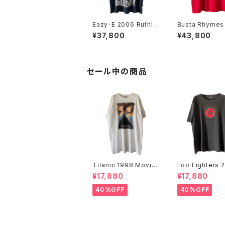
Eazy-E 2006 Ruthle
Busta Rhymes
ss Records Portrait
Bootleg Rap 
¥37,800
¥43,800
Rap Tee
セール中の商品
Titanic 1998 Movie
Foo Fighters 
Promo Tee White
FF Logo Band
¥17,880
¥17,880
40%OFF
40%OFF