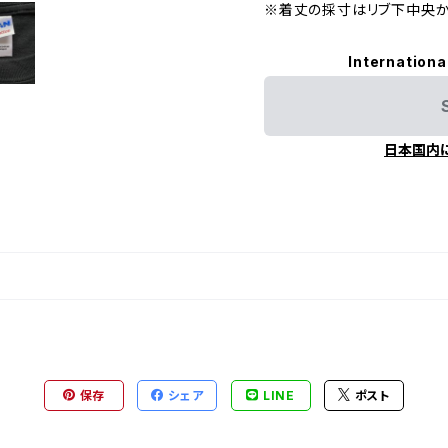
※着丈の採寸はリブ下中央か
Internationa
日本国内
保存
シェア
LINE
ポスト