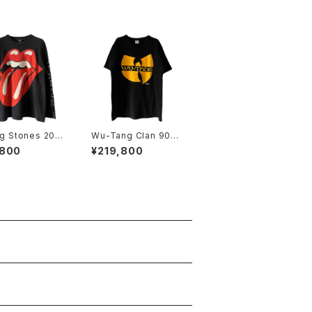
ng Stones 200
Wu-Tang Clan 90s
igger Bang To
Ain't Nuttin To Fuck
,800
¥219,800
S Band Tee
Wit Tee