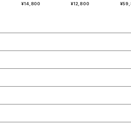
d Ban
Apocalypse Movie
Days Of Peace & M
nger
¥14,800
¥12,800
¥59
Promo Tee
usic Band Tee