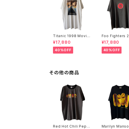
Titanic 1998 Movie
Foo Fighters 
Promo Tee White
FF Logo Band
¥17,880
¥17,880
40%OFF
40%OFF
その他の商品
Red Hot Chili Pepp
Marilyn Manso