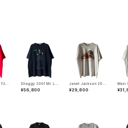
 Y2K
Shaggy 2001 Mr. Lo
Janet Jackson 2001
Maxi 
Tee
ver Lover Rap Tee
All For You World T
Real 
¥56,800
¥29,800
¥31,
our Rap Tee