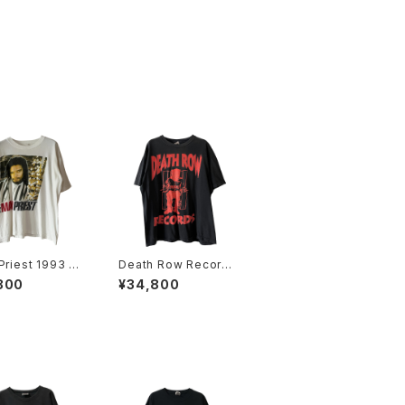
Priest 1993 Fe
Death Row Records
Tour Rap Tee
2005 Label Logo Ra
800
¥34,800
p Tee