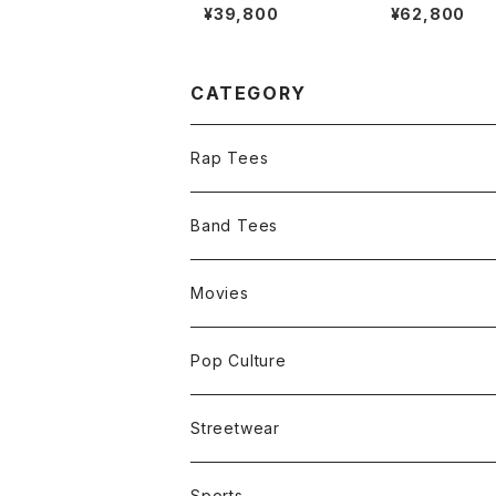
ers 2006 Stadium A
9 Rock Is Dea
¥39,800
¥62,800
rcadium Ringer Ban
d Tee
d Tee
CATEGORY
Rap Tees
Band Tees
Movies
Pop Culture
Streetwear
Sports