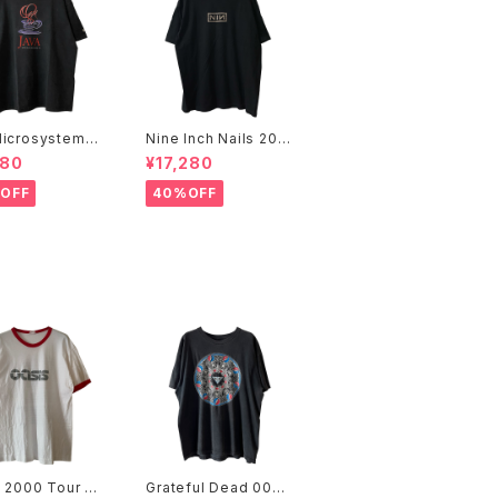
icrosystems 1
Nine Inch Nails 200
JAVA DAY CMU
5 Live with Teeth B
480
¥17,280
Promo Tee
and Tee
OFF
40%OFF
 2000 Tour Ri
Grateful Dead 00s