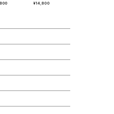
 Band Tee
Stealie Skeleton M
,800
¥14,800
andala Band Tee