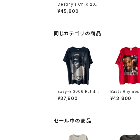
Destiny's Child 200
5 And Lovin' It Worl
¥45,800
d Tour Rap Tee
同じカテゴリの商品
Eazy-E 2006 Ruthle
Busta Rhymes
ss Records Portrait
Bootleg Rap 
¥37,800
¥43,800
Rap Tee
セール中の商品