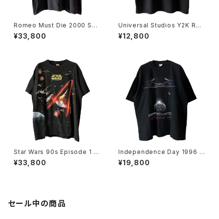
Romeo Must Die 2000 Sou
Universal Studios Y2K Rev
ndtrack Promo Rap Tee
enge Of The Mummy Tee
¥33,800
¥12,800
Star Wars 90s Episode 1 Al
Independence Day 1996 M
l Over Print Movie Promo T
ovie Promo Tee
¥33,800
¥19,800
ee
セール中の商品