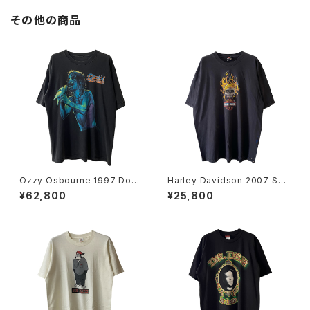
その他の商品
Ozzy Osbourne 1997 Dov
Harley Davidson 2007 Sku
e's Revenge Band Tee
ll Flame Tee
¥62,800
¥25,800