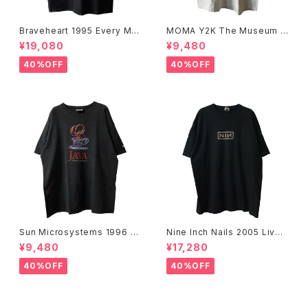
Braveheart 1995 Every Ma
MOMA Y2K The Museum O
n Dies, Not Every Man Real
f Modern Art, New York Te
¥19,080
¥9,480
ly Lives Movie Promo Tee
e
40%OFF
40%OFF
Sun Microsystems 1996 JA
Nine Inch Nails 2005 Live
VA DAY CMU '96 Promo Te
with Teeth Band Tee
¥9,480
¥17,280
e
40%OFF
40%OFF