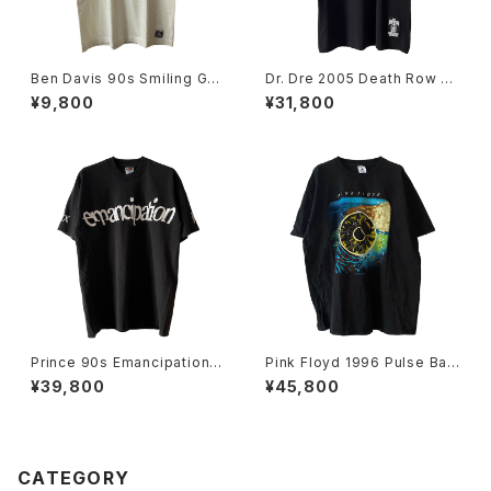
Ben Davis 90s Smiling Gor
Dr. Dre 2005 Death Row Re
illa Standing Tee
cords The Chronic Rap Te
¥9,800
¥31,800
e
Prince 90s Emancipation L
Pink Floyd 1996 Pulse Ban
ove Sex Liberty Rap Tee
d Tee
¥39,800
¥45,800
CATEGORY