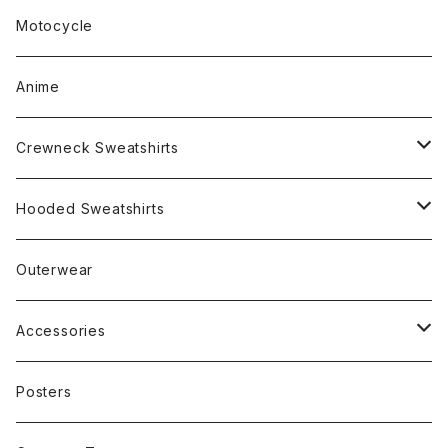
Motocycle
Anime
Crewneck Sweatshirts
Rap
Hooded Sweatshirts
Band
Rap
Outerwear
Other
Band
Accessories
Other
Cap
Posters