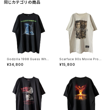
同じカテゴリの商品
Godzilla 1998 Guess Wh
Scarface 90s Movie Prom
o's Coming To Town Movi
o Tee
¥34,800
¥15,800
e Promo Tee