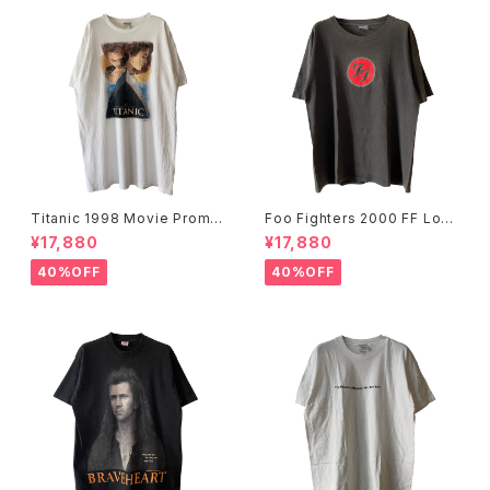
Titanic 1998 Movie Promo
Foo Fighters 2000 FF Log
Tee White
o Band Tee
¥17,880
¥17,880
40%OFF
40%OFF