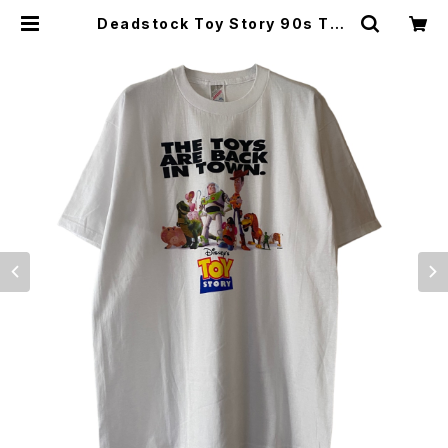
Deadstock Toy Story 90s The
Toys Are Back In Town Movie
Promo Tee | Vintage High Lin
e