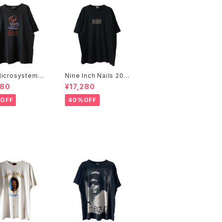
icrosystems 1
Nine Inch Nails 200
JAVA DAY CMU
5 Live with Teeth B
480
¥17,280
Promo Tee
and Tee
OFF
40%OFF