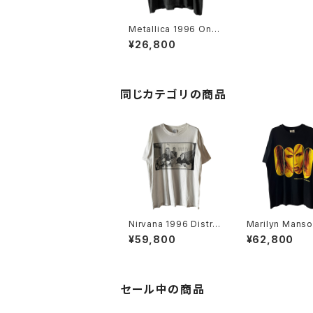
Metallica 1996 On T
he Load Again Euro
¥26,800
pean Tour Band Te
e
同じカテゴリの商品
Nirvana 1996 Distre
Marilyn Manso
ssed Member Portr
9 Rock Is Dea
¥59,800
¥62,800
ait Band Tee
d Tee
セール中の商品