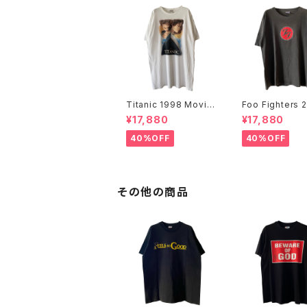
Titanic 1998 Movie
Foo Fighters 
Promo Tee White
FF Logo Band
¥17,880
¥17,880
40%OFF
40%OFF
その他の商品