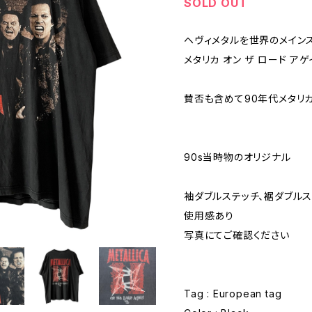
SOLD OUT
ヘヴィメタルを世界のメイン
メタリカ オン ザ ロード ア
賛否も含めて90年代メタリ
90s当時物のオリジナル
袖ダブルステッチ、裾ダブル
使用感あり
写真にてご確認ください
Tag : European tag