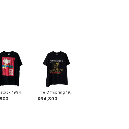
stock 1994 2
The Offspring 1994
 Days Of Peac
Smash Band Tee
,800
¥64,800
usic Band Tee