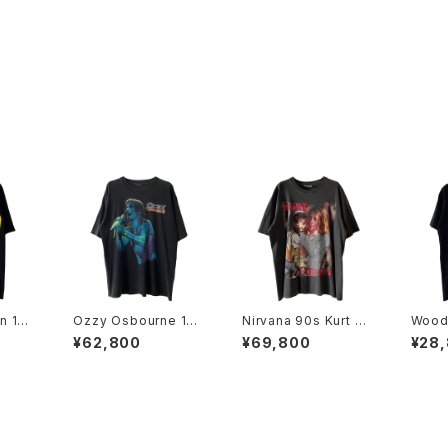
n 199
Ozzy Osbourne 199
Nirvana 90s Kurt Co
Wood
d Ban
7 Dove's Revenge
bain Euro Bootleg B
More
¥62,800
¥69,800
¥28
Band Tee
and Tee
e & M