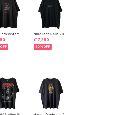
icrosystems 1
Nine Inch Nails 200
JAVA DAY CMU
5 Live with Teeth B
480
¥17,280
Promo Tee
and Tee
OFF
40%OFF
1996 Alive Wor
Harley Davidson 20