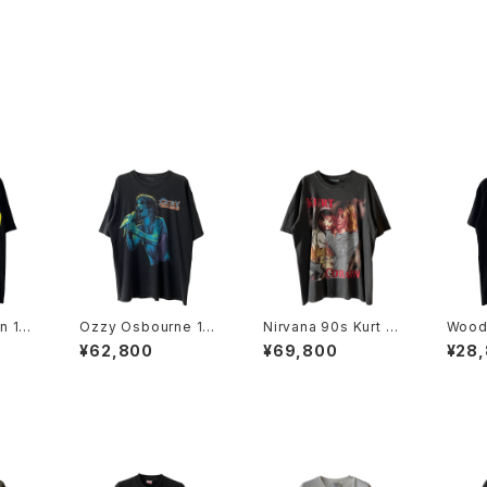
n 199
Ozzy Osbourne 199
Nirvana 90s Kurt Co
Wood
d Ban
7 Dove's Revenge
bain Euro Bootleg B
More
¥62,800
¥69,800
¥28
Band Tee
and Tee
e & M