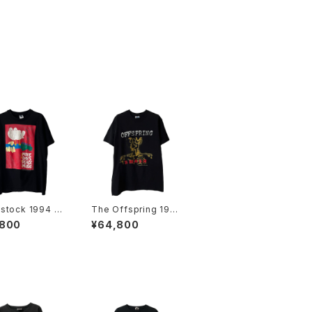
stock 1994 2
The Offspring 1994
 Days Of Peac
Smash Band Tee
,800
¥64,800
usic Band Tee