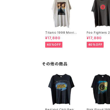
Titanic 1998 Movie
Foo Fighters 
Promo Tee White
FF Logo Band
¥17,880
¥17,880
40%OFF
40%OFF
その他の商品
Red Hot Chili Pepp
Pink Floyd 199