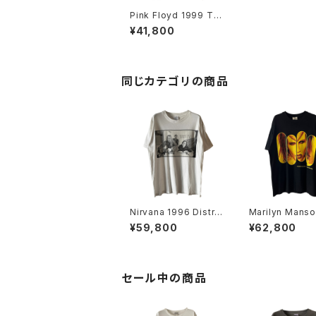
Pink Floyd 1999 Th
e Wall Band Tee
¥41,800
同じカテゴリの商品
Nirvana 1996 Distre
Marilyn Manso
ssed Member Portr
9 Rock Is Dea
¥59,800
¥62,800
ait Band Tee
d Tee
セール中の商品