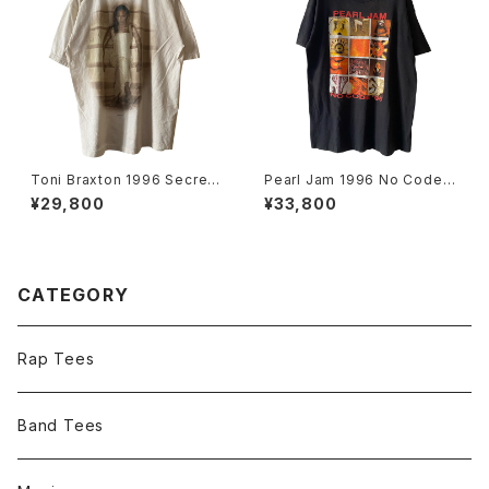
Toni Braxton 1996 Secrets
Pearl Jam 1996 No Code T
Rap Tee
our Band Tee
¥29,800
¥33,800
CATEGORY
Rap Tees
Band Tees