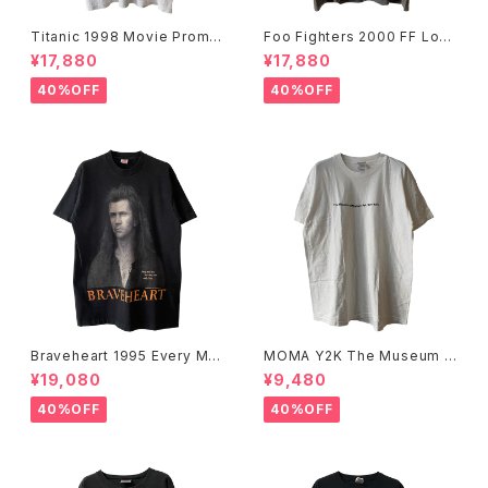
Titanic 1998 Movie Promo
Foo Fighters 2000 FF Log
Tee White
o Band Tee
¥17,880
¥17,880
40%OFF
40%OFF
Braveheart 1995 Every Ma
MOMA Y2K The Museum O
n Dies, Not Every Man Real
f Modern Art, New York Te
¥19,080
¥9,480
ly Lives Movie Promo Tee
e
40%OFF
40%OFF