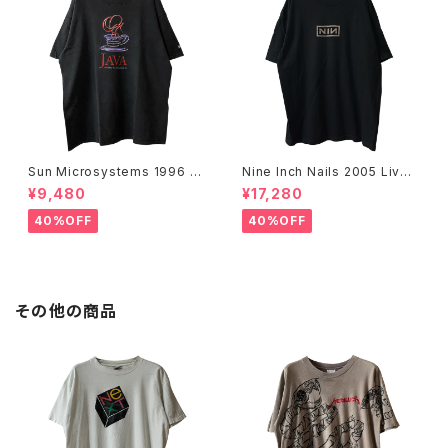
Sun Microsystems 1996 JA
Nine Inch Nails 2005 Live
VA DAY CMU '96 Promo Te
with Teeth Band Tee
¥9,480
¥17,280
e
40%OFF
40%OFF
その他の商品