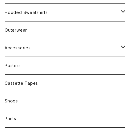
Rap
Hooded Sweatshirts
Band
Rap
Outerwear
Other
Band
Accessories
Other
Cap
Posters
Cassette Tapes
Shoes
Pants