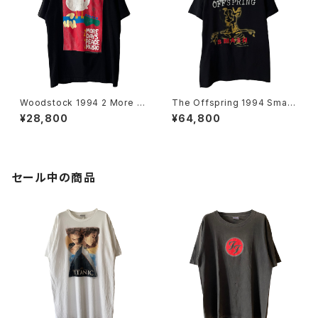
Woodstock 1994 2 More D
The Offspring 1994 Smas
ays Of Peace & Music Ban
h Band Tee
¥28,800
¥64,800
d Tee
セール中の商品