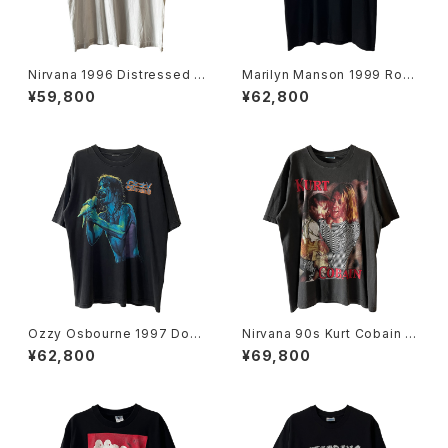
Nirvana 1996 Distressed M
Marilyn Manson 1999 Rock
ember Portrait Band Tee
Is Dead Band Tee
¥59,800
¥62,800
Ozzy Osbourne 1997 Dov
Nirvana 90s Kurt Cobain E
e's Revenge Band Tee
uro Bootleg Band Tee
¥62,800
¥69,800