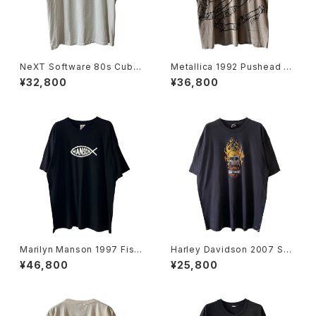
NeXT Software 80s Cube
Metallica 1992 Pushead Sn
Logo Tee
ake All Over Print Band Te
¥32,800
¥36,800
e
Marilyn Manson 1997 Fish
Harley Davidson 2007 Sku
Logo Band Tee
ll Flame Tee
¥46,800
¥25,800