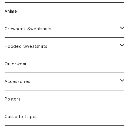
Anime
Crewneck Sweatshirts
Rap
Hooded Sweatshirts
Band
Rap
Outerwear
Other
Band
Accessories
Other
Cap
Posters
Cassette Tapes