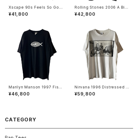
Xscape 90s Feels So Goo
Rolling Stones 2006 A Big
d Rap Tee
ger Bang Tour L/S Band Te
¥41,800
¥42,800
e
Marilyn Manson 1997 Fish
Nirvana 1996 Distressed M
Logo Band Tee
ember Portrait Band Tee
¥46,800
¥59,800
CATEGORY
Rap Tees