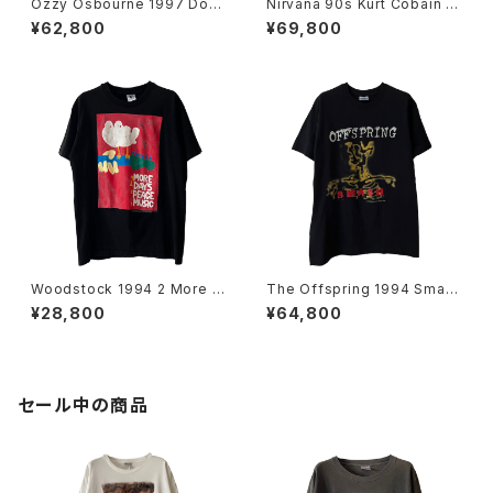
Ozzy Osbourne 1997 Dov
Nirvana 90s Kurt Cobain E
e's Revenge Band Tee
uro Bootleg Band Tee
¥62,800
¥69,800
Woodstock 1994 2 More D
The Offspring 1994 Smas
ays Of Peace & Music Ban
h Band Tee
¥28,800
¥64,800
d Tee
セール中の商品