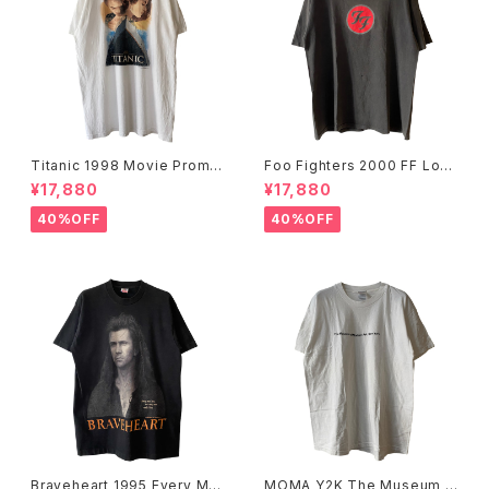
Titanic 1998 Movie Promo
Foo Fighters 2000 FF Log
Tee White
o Band Tee
¥17,880
¥17,880
40%OFF
40%OFF
Braveheart 1995 Every Ma
MOMA Y2K The Museum O