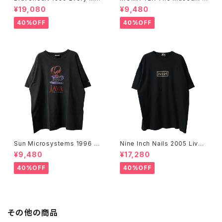
n Dies, Not Every Man Real
f Modern Art, New York Te
¥19,080
¥9,480
ly Lives Movie Promo Tee
e
40%OFF
40%OFF
Sun Microsystems 1996 JA
Nine Inch Nails 2005 Live
VA DAY CMU '96 Promo Te
with Teeth Band Tee
¥9,480
¥17,280
e
40%OFF
40%OFF
その他の商品