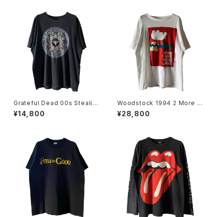
Grateful Dead 00s Stealie
Woodstock 1994 2 More D
Skeleton Mandala Band Te
ays Of Peace & Music Ban
¥14,800
¥28,800
e
d Tee