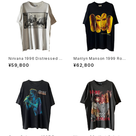
Nirvana 1996 Distressed M
Marilyn Manson 1999 Rock
ember Portrait Band Tee
Is Dead Band Tee
¥59,800
¥62,800