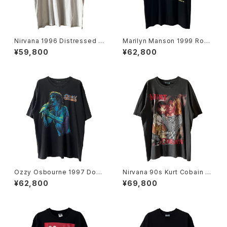
Nirvana 1996 Distressed M
Marilyn Manson 1999 Rock
ember Portrait Band Tee
Is Dead Band Tee
¥59,800
¥62,800
Ozzy Osbourne 1997 Dov
Nirvana 90s Kurt Cobain E
e's Revenge Band Tee
uro Bootleg Band Tee
¥62,800
¥69,800