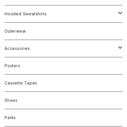
Rap
Hooded Sweatshirts
Band
Rap
Outerwear
Other
Band
Accessories
Other
Cap
Posters
Cassette Tapes
Shoes
Pants