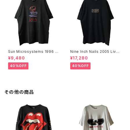
Sun Microsystems 1996 JA
Nine Inch Nails 2005 Live
VA DAY CMU '96 Promo Te
with Teeth Band Tee
¥9,480
¥17,280
e
40%OFF
40%OFF
その他の商品