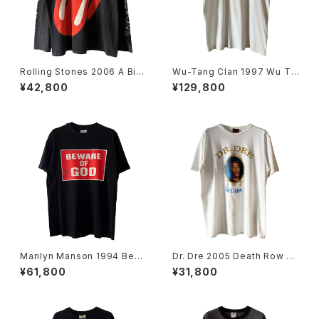
Rolling Stones 2006 A Big
Wu-Tang Clan 1997 Wu Ta
ger Bang Tour L/S Band Te
ng Forever Tee
¥42,800
¥129,800
e
Marilyn Manson 1994 Bew
Dr. Dre 2005 Death Row Re
are Of God Band Tee
cords The Chronic Rap Te
¥61,800
¥31,800
e