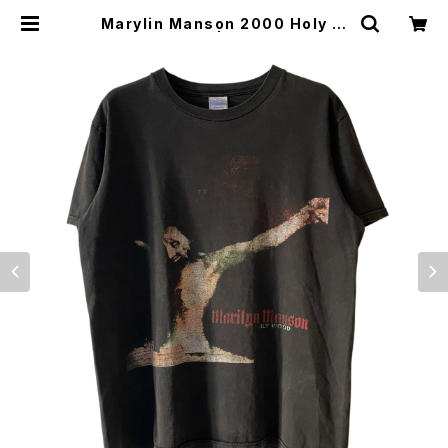
Marylin Manson 2000 Holy W
ood Band Tee | Vintage High L
ine