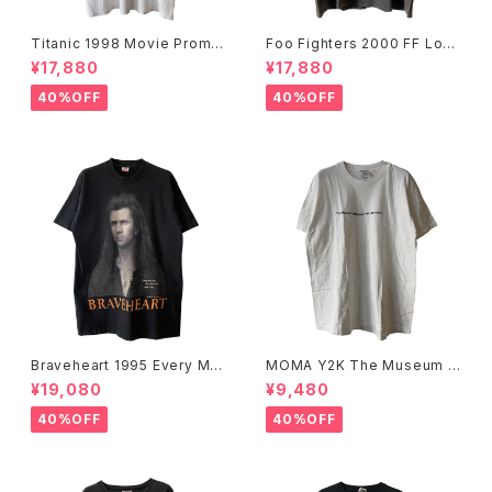
Titanic 1998 Movie Promo
Foo Fighters 2000 FF Log
Tee White
o Band Tee
¥17,880
¥17,880
40%OFF
40%OFF
Braveheart 1995 Every Ma
MOMA Y2K The Museum O
n Dies, Not Every Man Real
f Modern Art, New York Te
¥19,080
¥9,480
ly Lives Movie Promo Tee
e
40%OFF
40%OFF