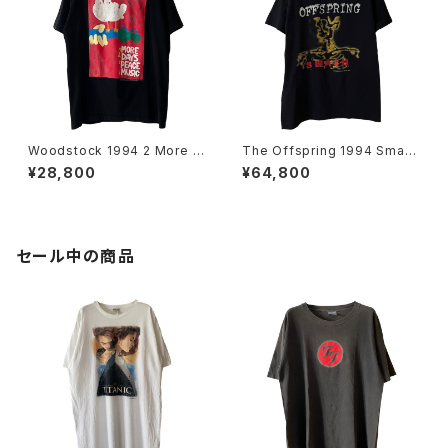
Woodstock 1994 2 More D
The Offspring 1994 Smas
ays Of Peace & Music Ban
h Band Tee
¥28,800
¥64,800
d Tee
セール中の商品