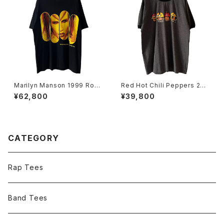
Marilyn Manson 1999 Rock
Red Hot Chili Peppers 200
Is Dead Band Tee
6 Stadium Arcadium Ringer
¥62,800
¥39,800
Band Tee
CATEGORY
Rap Tees
Band Tees